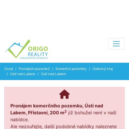
Úvod
Pronájem pozemků
Komerční pozemky
Ústecký kraj
Ústí nad Labem
Ústí nad Labem
Pronájem komerčního pozemku, Ústí nad
2
Labem, Přístavní, 200 m
již bohužel není v naší
nabídce.
Ale nezoufejte, další podobné nabídky naleznete