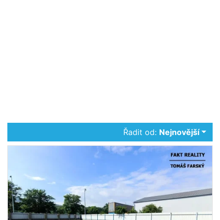
Řadit od:
Nejnovější