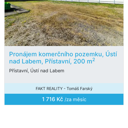
Pronájem komerčního pozemku, Ústí
2
nad Labem, Přístavní, 200 m
Přístavní, Ústí nad Labem
FAKT REALITY - Tomáš Farský
1 716 Kč
/za měsíc