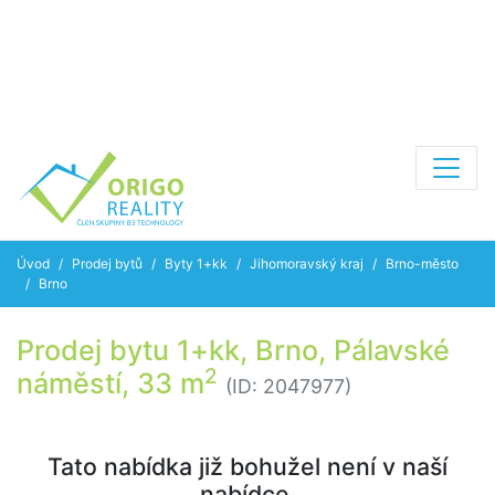
Úvod
Prodej bytů
Byty 1+kk
Jihomoravský kraj
Brno-město
Brno
Prodej bytu 1+kk, Brno, Pálavské
2
náměstí, 33 m
(ID: 2047977)
Tato nabídka již bohužel není v naší
nabídce.