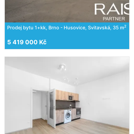
2
Prodej bytu 1+kk, Brno - Husovice, Svitavská, 35 m
5 419 000 Kč