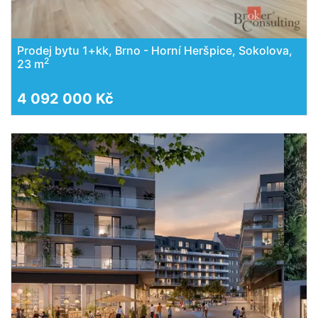
Prodej bytu 1+kk, Brno - Horní Heršpice, Sokolova,
2
23 m
4 092 000 Kč