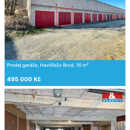
2
Prodej garáže, Havlíčkův Brod, 16 m
495 000 Kč