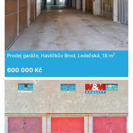
2
Prodej garáže, Havlíčkův Brod, Ledečská, 18 m
600 000 Kč