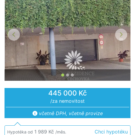
Předchozí
Další
445 000 Kč
/za nemovitost
včetně DPH, včetně provize
1 989 Kč
Chci hypotéku
Hypotéka od
/měs.