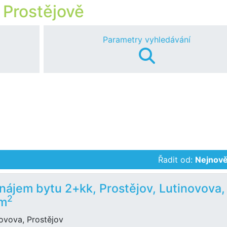
 Prostějově
Parametry vyhledávání
Řadit od:
Nejnově
nájem bytu 2+kk, Prostějov, Lutinovova,
2
 m
ovova, Prostějov