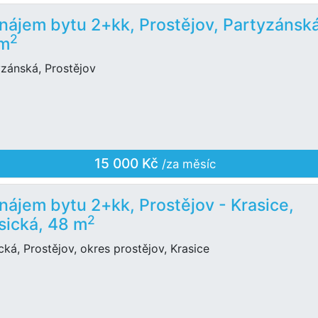
nájem bytu 2+kk, Prostějov, Partyzánská
2
 m
yzánská, Prostějov
15 000 Kč
/za měsíc
nájem bytu 2+kk, Prostějov - Krasice,
2
sická, 48 m
cká, Prostějov, okres prostějov, Krasice