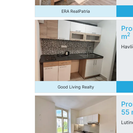
ERA RealPatria
Pro
2
m
Havlí
Good Living Realty
Pro
55
Lutin