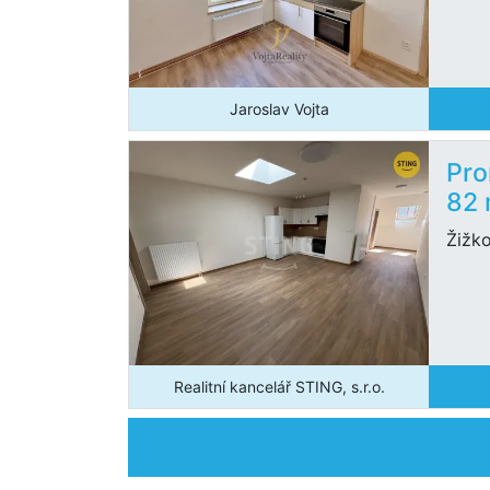
Jaroslav Vojta
Pro
82
Žižk
Realitní kancelář STING, s.r.o.