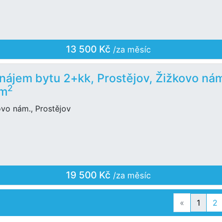
13 500 Kč
/za měsíc
nájem bytu 2+kk, Prostějov, Žižkovo nám
2
 m
ovo nám., Prostějov
19 500 Kč
/za měsíc
Previous
«
1
2