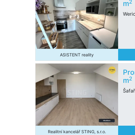
2
m
Weri
ASISTENT reality
Pro
2
m
Šafař
Realitní kancelář STING, s.r.o.