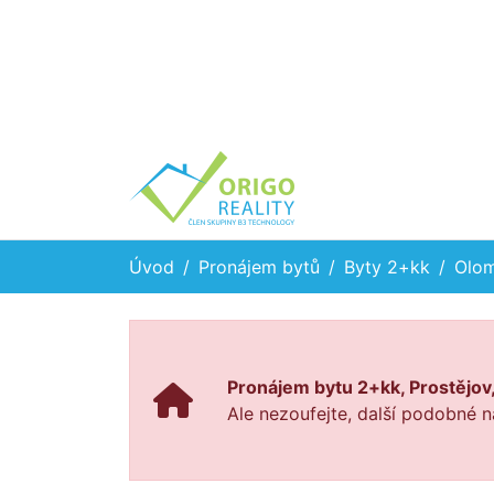
Úvod
Pronájem bytů
Byty 2+kk
Olom
Pronájem bytu 2+kk, Prostějov
Ale nezoufejte, další podobné n