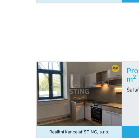
Pro
2
m
Šafař
Realitní kancelář STING, s.r.o.