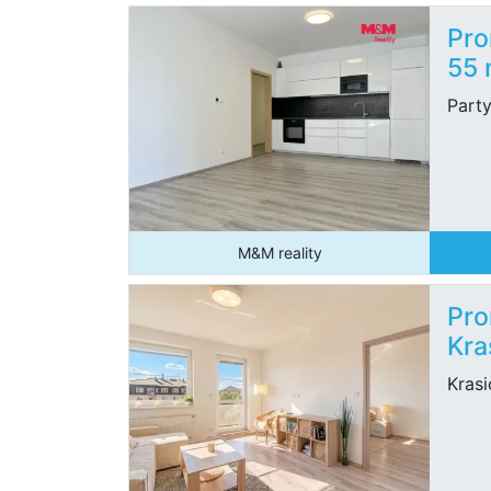
Pro
55
Part
M&M reality
Pro
Kra
Krasi