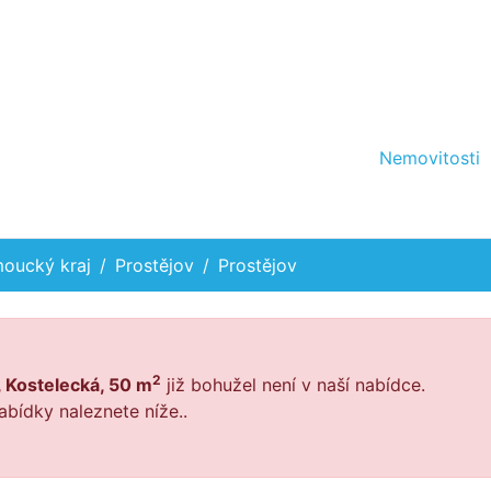
Nemovitosti
oucký kraj
Prostějov
Prostějov
2
, Kostelecká, 50 m
již bohužel není v naší nabídce.
abídky naleznete níže..