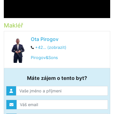
Makléř
Ota Pirogov
+42... (zobrazit)
Pirogov&Sons
Máte zájem o tento byt?