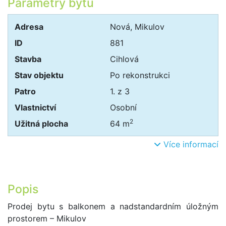
Parametry bytu
Adresa
Nová, Mikulov
ID
881
Stavba
Cihlová
Stav objektu
Po rekonstrukci
Patro
1. z 3
Vlastnictví
Osobní
2
Užitná plocha
64 m
Více informací
Popis
Prodej bytu s balkonem a nadstandardním úložným
prostorem – Mikulov