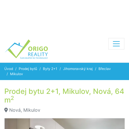
Úvod
Prodej bytů
Byty 2+1
Jihomoravský kraj
Břeclav
Mikulov
Prodej bytu 2+1, Mikulov, Nová, 64
2
m
Nová, Mikulov