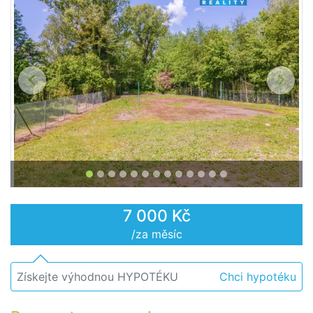
Předchozí
Další
7 000 Kč
/za měsíc
Získejte výhodnou HYPOTÉKU
Chci hypotéku