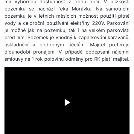
má výbornou dostupnost z obou obcí. V blízkosti
pozemku se nachází řeka Morávka. Na samotném
pozemku je v letních měsících možnost použití pitné
vody a celoroční používání elektřiny 220V. Parkování
je možné jak na pozemku, tak i na velkém parkovišti
před ním. Pozemek je vhodný k zaparkování karavanů,
uskladnění a podobným účelům. Majitel preferuje
dlouhodobí pronájem. V případě podepsání nájemní
smlouvy na 1 rok polovinu odměny pro RK platí majitel.