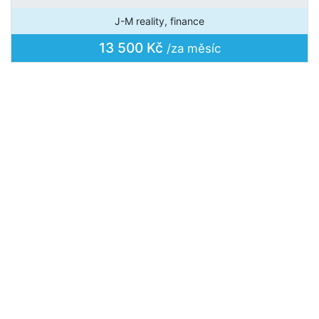
J-M reality, finance
13 500 Kč
/za měsíc