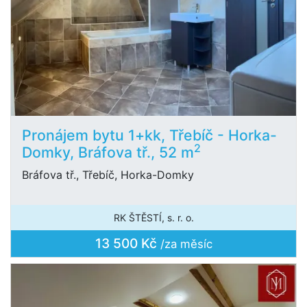
Pronájem bytu 1+kk, Třebíč - Horka-
2
Domky, Bráfova tř., 52 m
Bráfova tř., Třebíč, Horka-Domky
RK ŠTĚSTÍ, s. r. o.
13 500 Kč
/za měsíc