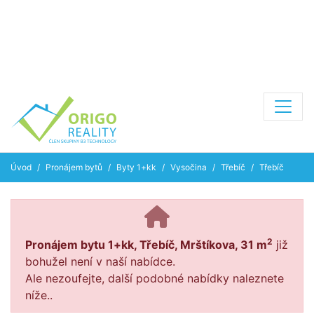
Úvod
Pronájem bytů
Byty 1+kk
Vysočina
Třebíč
Třebíč
2
Pronájem bytu 1+kk, Třebíč, Mrštíkova, 31 m
již
bohužel není v naší nabídce.
Ale nezoufejte, další podobné nabídky naleznete
níže..