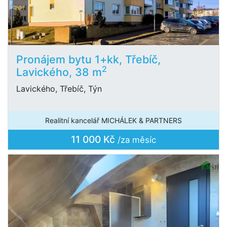
Pronájem bytu 1+kk, Třebíč,
2
Lavického, 38 m
Lavického, Třebíč, Týn
Realitní kancelář MICHÁLEK & PARTNERS
11 000 Kč
/za měsíc