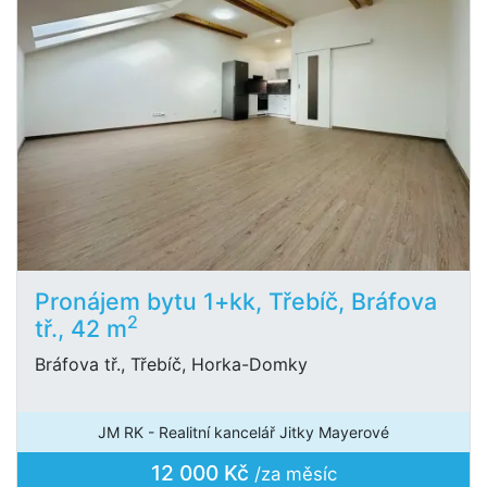
Pronájem bytu 1+kk, Třebíč, Bráfova
2
tř., 42 m
Bráfova tř., Třebíč, Horka-Domky
JM RK - Realitní kancelář Jitky Mayerové
12 000 Kč
/za měsíc