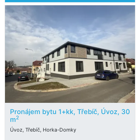
Pronájem bytu 1+kk, Třebíč, Úvoz, 30
2
m
Úvoz, Třebíč, Horka-Domky