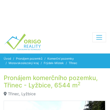
Úvod
Pronájem pozemků
Komerční pozemky
Moravskoslezský kraj
Frýdek-Místek
Třinec
Pronájem komerčního pozemku,
2
Třinec - Lyžbice, 6544 m
Třinec, Lyžbice