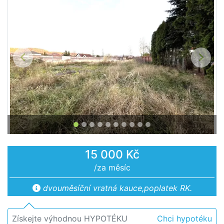
Předchozí
Další
15 000 Kč
/za měsíc
dvouměsíční vratná kauce,poplatek RK.
Získejte výhodnou HYPOTÉKU
Chci hypotéku