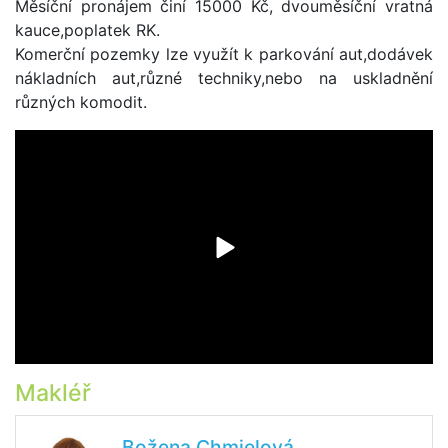
Měsíční pronájem činí 15000 Kč, dvouměsíční vratná
kauce,poplatek RK.
Komerční pozemky lze využít k parkování aut,dodávek
nákladních aut,různé techniky,nebo na uskladnění
různých komodit.
Makléř
Božena Chmielová