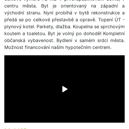
centru města. Byt je orientovaný na západní a
východní stranu. Nyní probíhá v bytě rekonstrukce a
předá se po celkové přestavbě a opravě. Topení ÚT -
plynový kotel. Parkety, dlažba. Koupelna se sprchovým
koutem a toaletou. Byt je volný po dohodě! Kompletní
občanská vybavenost. Bydlení v samém srdci města.
Možnost financování naším hypotečním centrem.