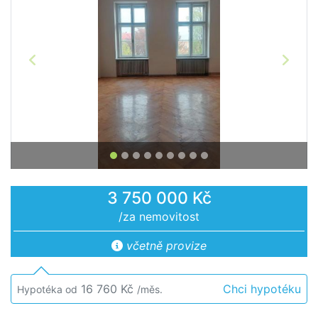
Předchozí
Další
3 750 000 Kč
/za nemovitost
včetně provize
16 760 Kč
Chci hypotéku
Hypotéka od
/měs.