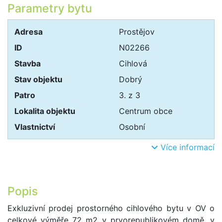
Parametry bytu
Adresa
Prostějov
ID
N02266
Stavba
Cihlová
Stav objektu
Dobrý
Patro
3. z 3
Lokalita objektu
Centrum obce
Vlastnictví
Osobní
Více informací
Popis
Exkluzivní prodej prostorného cihlového bytu v OV o
celkové výměře 72 m2 v prvorepublikovém domě, v