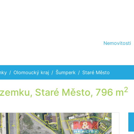
Nemovitosti
mky
Olomoucký kraj
Šumperk
Staré Město
2
ozemku, Staré Město, 796 m