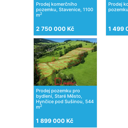
Prodej komerčního
Prodej k
pozemku, Stavenice, 1100
pozemku,
2
m
2 750 000 Kč
1 499 
Prodej pozemku pro
bydlení, Staré Město,
Hynčice pod Sušinou, 544
2
m
1 899 000 Kč