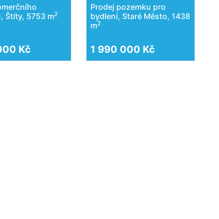
omerčního
Prodej pozemku pro
2
 Štíty, 5753 m
bydlení, Staré Město, 1438
2
m
000 Kč
1 990 000 Kč