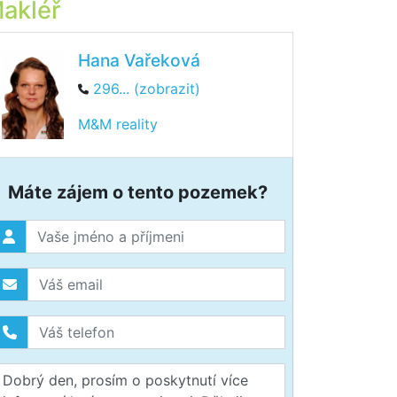
akléř
Hana Vařeková
296... (zobrazit)
M&M reality
Máte zájem o tento pozemek?