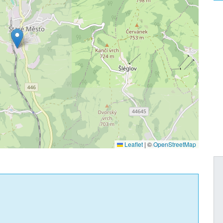
Leaflet
|
©
OpenStreetMap