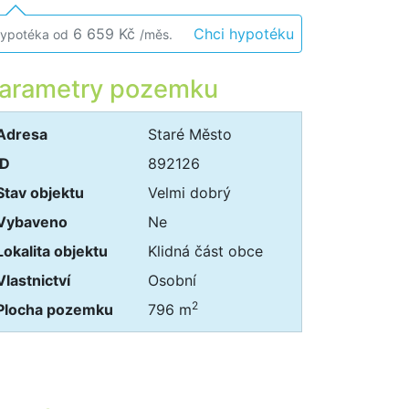
6 659 Kč
Chci hypotéku
ypotéka od
/měs.
arametry pozemku
Adresa
Staré Město
ID
892126
Stav objektu
Velmi dobrý
Vybaveno
Ne
Lokalita objektu
Klidná část obce
Vlastnictví
Osobní
2
Plocha pozemku
796 m