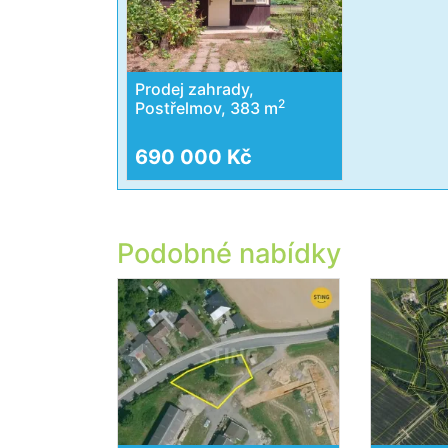
Prodej zahrady,
2
Postřelmov, 383 m
690 000 Kč
Podobné nabídky