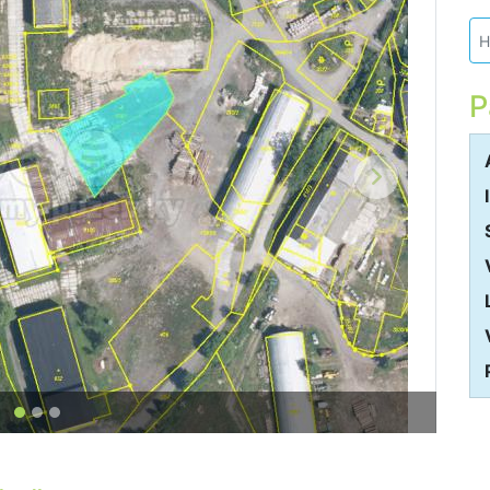
H
P
Další