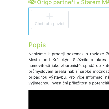
Origo partneři v Starém M
Chci tuto pozici
Popis
Nabízíme k prodeji pozemek o rozloze 79
Město pod Králickým Sněžníkem okres 
nemovitostí jako zbořeniště, spadá do kat
průmyslovém areálu nabízí široké možnosti
případnou výstavbu. Pro více informací n
výjimečnou investiční příležitost s potenciál