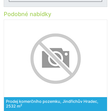
Podobné nabídky
Prodej komerčního pozemku, Jindřichův Hradec,
2
2532 m