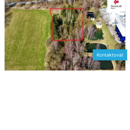
Kontaktovat
2
Prodej lesa, Rodvínov, 4442 m
310 800 Kč
videobydleni.cz
realitypro.eu
vitio.cz