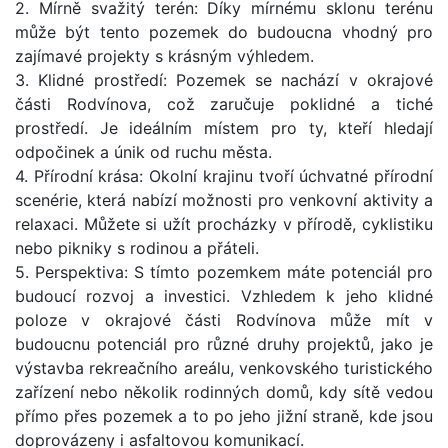
2. Mírně svažitý terén: Díky mírnému sklonu terénu
může být tento pozemek do budoucna vhodný pro
zajímavé projekty s krásným výhledem.
3. Klidné prostředí: Pozemek se nachází v okrajové
části Rodvínova, což zaručuje poklidné a tiché
prostředí. Je ideálním místem pro ty, kteří hledají
odpočinek a únik od ruchu města.
4. Přírodní krása: Okolní krajinu tvoří úchvatné přírodní
scenérie, která nabízí možnosti pro venkovní aktivity a
relaxaci. Můžete si užít procházky v přírodě, cyklistiku
nebo pikniky s rodinou a přáteli.
5. Perspektiva: S tímto pozemkem máte potenciál pro
budoucí rozvoj a investici. Vzhledem k jeho klidné
poloze v okrajové části Rodvínova může mít v
budoucnu potenciál pro různé druhy projektů, jako je
výstavba rekreačního areálu, venkovského turistického
zařízení nebo několik rodinných domů, kdy sítě vedou
přímo přes pozemek a to po jeho jižní straně, kde jsou
doprovázeny i asfaltovou komunikací.