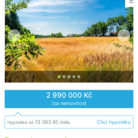
Předchozí
Další
2 990 000 Kč
/za nemovitost
13 363 Kč
Chci hypotéku
Hypotéka od
/měs.