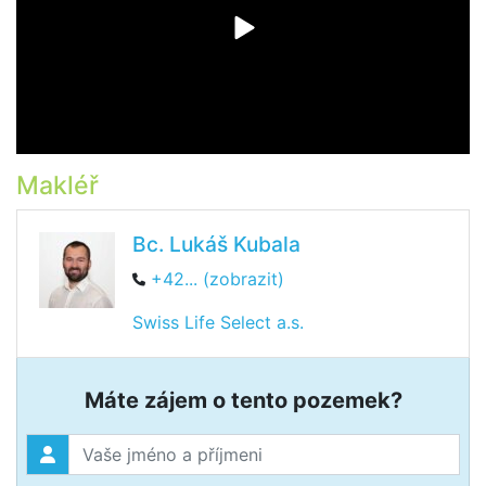
Makléř
Bc. Lukáš Kubala
+42... (zobrazit)
Swiss Life Select a.s.
Máte zájem o tento pozemek?