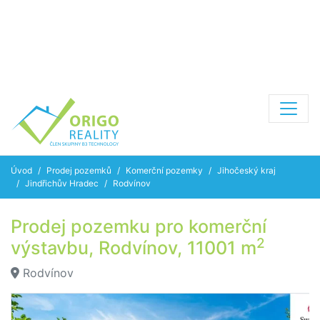
Úvod
Prodej pozemků
Komerční pozemky
Jihočeský kraj
Jindřichův Hradec
Rodvínov
Prodej pozemku pro komerční
2
výstavbu, Rodvínov, 11001 m
Rodvínov