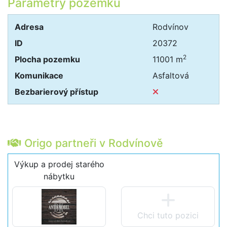
Parametry pozemku
Adresa
Rodvínov
ID
20372
2
Plocha pozemku
11001 m
Komunikace
Asfaltová
Bezbarierový přístup
Origo partneři v Rodvínově
Výkup a prodej starého
nábytku
Chci tuto pozici